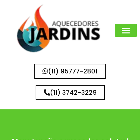
MARCAS QUE 
(11) 95777-2801
(11) 3742-3229