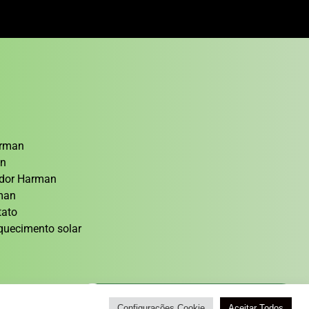
arman
an
cedor Harman
rman
tato
quecimento solar
Atendimento / Orçamento Via WhatsApp
Configurações Cookie
Aceitar Todos