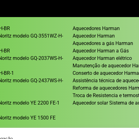
H-BR
Aquecedores Harman
Noritz modelo GQ-3551WZ-H-
Aquecedor Harman
Aquecedores a gás Harman
H-BR
Aquecedor Harman a Gás
Noritz modelo GQ-2037WS-H-
Aquecedor Harman elétrico
Manutenção de aquecedor H
H-BR-1
Conserto de aquecedor Harm
Noritz modelo GQ-2437WS-H-
Assistência técnica de aque
Reforma de aquecedores Ha
1
Troca de Resistencia e termos
oritz modelo YE 2200 FE-1
Aquecedor solar Sistema de a
oritz modelo YE 1500 FE
egação.