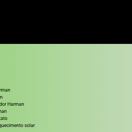
arman
an
cedor Harman
rman
tato
quecimento solar