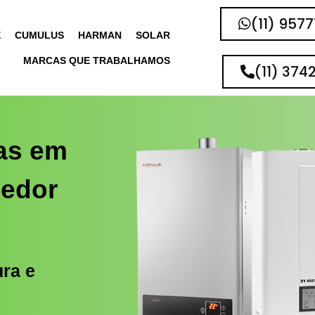
(11) 957
E
CUMULUS
HARMAN
SOLAR
MARCAS QUE TRABALHAMOS
(11) 374
as em
cedor
ura e