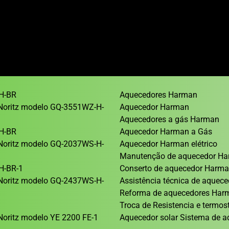
H-BR
Aquecedores Harman
Noritz modelo GQ-3551WZ-H-
Aquecedor Harman
Aquecedores a gás Harman
H-BR
Aquecedor Harman a Gás
Noritz modelo GQ-2037WS-H-
Aquecedor Harman elétrico
Manutenção de aquecedor H
H-BR-1
Conserto de aquecedor Harm
Noritz modelo GQ-2437WS-H-
Assistência técnica de aque
Reforma de aquecedores Ha
1
Troca de Resistencia e termos
oritz modelo YE 2200 FE-1
Aquecedor solar Sistema de a