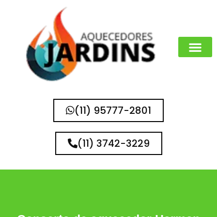
MARCAS QUE 
(11) 95777-2801
(11) 3742-3229