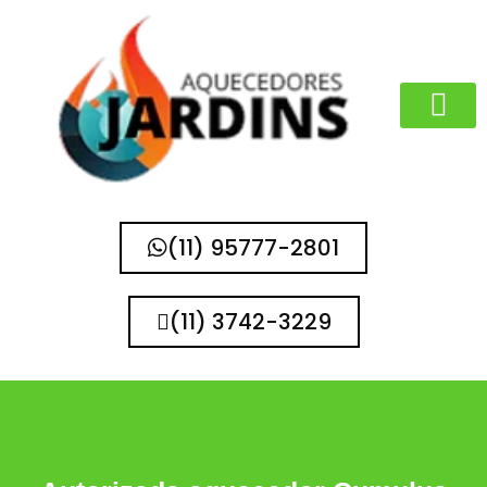
MARCAS QUE 
(11) 95777-2801
(11) 3742-3229