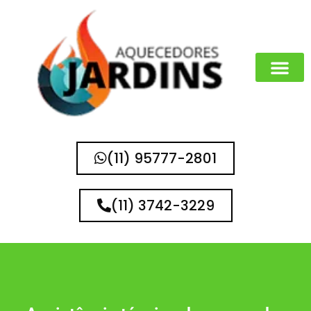
MARCAS QUE 
(11) 95777-2801
(11) 3742-3229