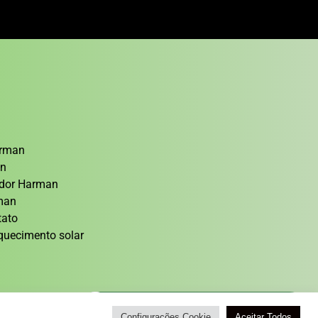
arman
an
cedor Harman
rman
tato
quecimento solar
Atendimento / Orçamento Via WhatsApp
Configurações Cookie
Aceitar Todos