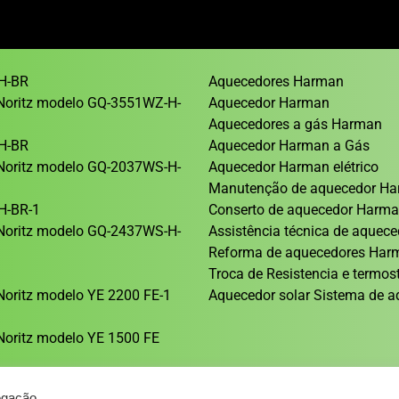
H-BR
Aquecedores Harman
Noritz modelo GQ-3551WZ-H-
Aquecedor Harman
Aquecedores a gás Harman
H-BR
Aquecedor Harman a Gás
Noritz modelo GQ-2037WS-H-
Aquecedor Harman elétrico
Manutenção de aquecedor H
H-BR-1
Conserto de aquecedor Harm
Noritz modelo GQ-2437WS-H-
Assistência técnica de aque
Reforma de aquecedores Ha
1
Troca de Resistencia e termos
oritz modelo YE 2200 FE-1
Aquecedor solar Sistema de a
oritz modelo YE 1500 FE
egação.