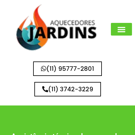
MARCAS QUE 
(11) 95777-2801
(11) 3742-3229