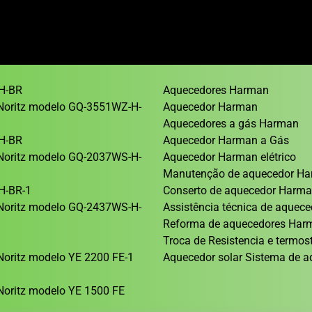
H-BR
Aquecedores Harman
Noritz modelo GQ-3551WZ-H-
Aquecedor Harman
Aquecedores a gás Harman
H-BR
Aquecedor Harman a Gás
Noritz modelo GQ-2037WS-H-
Aquecedor Harman elétrico
Manutenção de aquecedor H
H-BR-1
Conserto de aquecedor Harm
Noritz modelo GQ-2437WS-H-
Assistência técnica de aque
Reforma de aquecedores Ha
1
Troca de Resistencia e termos
oritz modelo YE 2200 FE-1
Aquecedor solar Sistema de a
oritz modelo YE 1500 FE