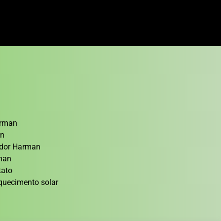
arman
an
cedor Harman
rman
tato
quecimento solar