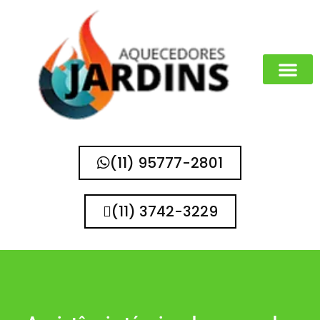
MARCAS QUE 
(11) 95777-2801
(11) 3742-3229