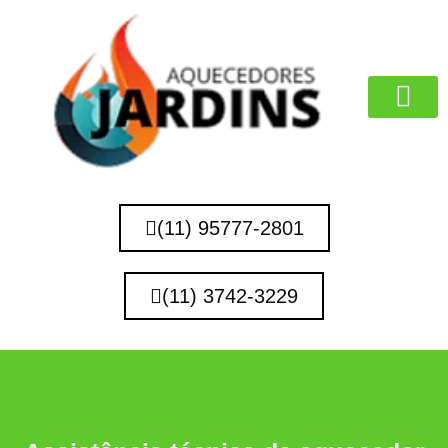
MARCAS QUE 
(11) 95777-2801
(11) 3742-3229