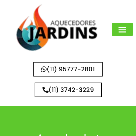
MARCAS QUE 
(11) 95777-2801
(11) 3742-3229