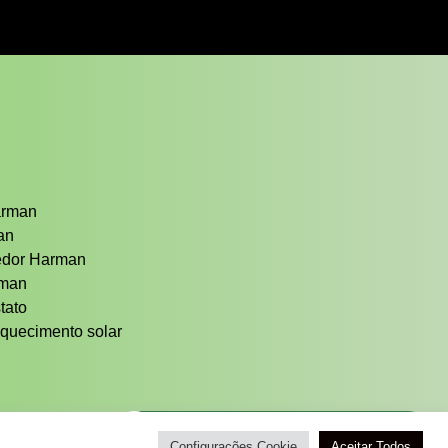
arman
man
cedor Harman
rman
tato
quecimento solar
Atendimento / Orçamento Via WhatsApp
Configurações Cookie
Aceitar Todos