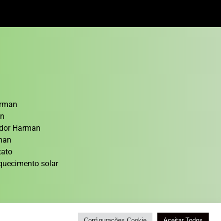
arman
an
cedor Harman
rman
tato
quecimento solar
Atendimento / Orçamento Via WhatsApp
Configurações Cookie
Aceitar Todos