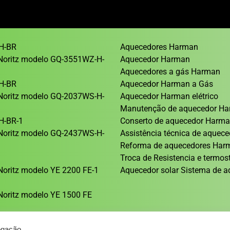
H-BR
Aquecedores Harman
Noritz modelo GQ-3551WZ-H-
Aquecedor Harman
Aquecedores a gás Harman
H-BR
Aquecedor Harman a Gás
Noritz modelo GQ-2037WS-H-
Aquecedor Harman elétrico
Manutenção de aquecedor H
H-BR-1
Conserto de aquecedor Harm
Noritz modelo GQ-2437WS-H-
Assistência técnica de aque
Reforma de aquecedores Ha
1
Troca de Resistencia e termos
oritz modelo YE 2200 FE-1
Aquecedor solar Sistema de a
oritz modelo YE 1500 FE
egação.