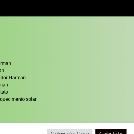
arman
man
cedor Harman
rman
tato
quecimento solar
Configurações Cookie
Aceitar Todos