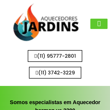
MARCAS QUE 
(11) 95777-2801
(11) 3742-3229
Somos especialistas em Aquecedor