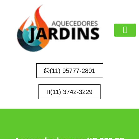
MARCAS QUE 
(11) 95777-2801
(11) 3742-3229