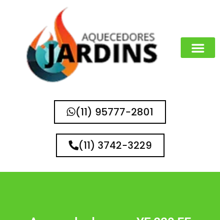
MARCAS QUE 
(11) 95777-2801
(11) 3742-3229