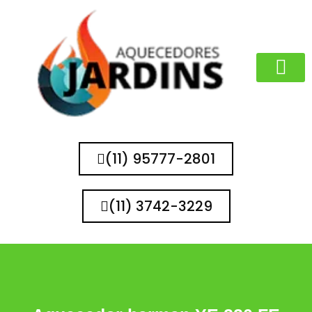
MARCAS QUE 
(11) 95777-2801
(11) 3742-3229