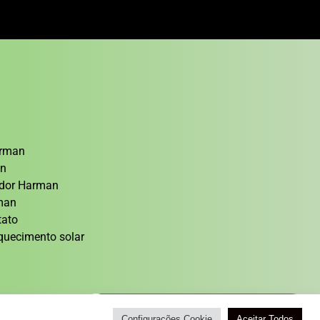
arman
an
cedor Harman
rman
tato
quecimento solar
Atendimento / Orçamento Via WhatsApp
Configurações Cookie
Aceitar Todos