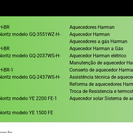
H-BR
Aquecedores Harman
Noritz modelo GQ-3551WZ-H-
Aquecedor Harman
Aquecedores a gás Harman
H-BR
Aquecedor Harman a Gás
Noritz modelo GQ-2037WS-H-
Aquecedor Harman elétrico
Manutenção de aquecedor H
H-BR-1
Conserto de aquecedor Harm
Noritz modelo GQ-2437WS-H-
Assistência técnica de aque
Reforma de aquecedores Ha
1
Troca de Resistencia e termos
oritz modelo YE 2200 FE-1
Aquecedor solar Sistema de a
oritz modelo YE 1500 FE
egação.