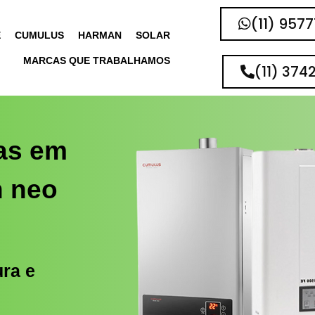
(11) 957
E
CUMULUS
HARMAN
SOLAR
MARCAS QUE TRABALHAMOS
(11) 374
as em
 neo
ura e