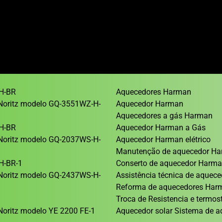
H-BR
Aquecedores Harman
Noritz modelo GQ-3551WZ-H-
Aquecedor Harman
Aquecedores a gás Harman
H-BR
Aquecedor Harman a Gás
Noritz modelo GQ-2037WS-H-
Aquecedor Harman elétrico
Manutenção de aquecedor H
H-BR-1
Conserto de aquecedor Harm
Noritz modelo GQ-2437WS-H-
Assistência técnica de aque
Reforma de aquecedores Ha
1
Troca de Resistencia e termos
oritz modelo YE 2200 FE-1
Aquecedor solar Sistema de a