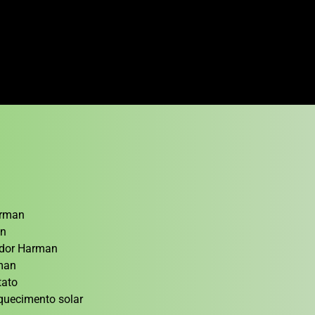
arman
an
cedor Harman
rman
tato
quecimento solar