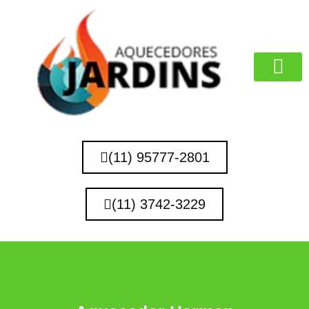
MARCAS QUE 
(11) 95777-2801
(11) 3742-3229