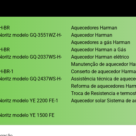
H-BR
Aquecedores Harman
Noritz modelo GQ-3551WZ-H-
Aquecedor Harman
Aquecedores a gás Harman
H-BR
Aquecedor Harman a Gás
Noritz modelo GQ-2037WS-H-
Aquecedor Harman elétrico
Manutenção de aquecedor H
H-BR-1
Conserto de aquecedor Harm
Noritz modelo GQ-2437WS-H-
Assistência técnica de aque
Reforma de aquecedores Ha
1
Troca de Resistencia e termos
oritz modelo YE 2200 FE-1
Aquecedor solar Sistema de a
oritz modelo YE 1500 FE
egação.