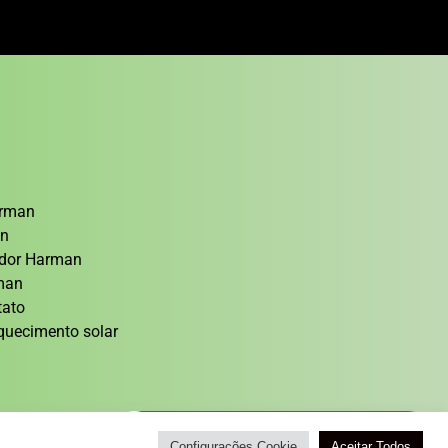
arman
an
cedor Harman
rman
tato
quecimento solar
Atendimento / Orçamento Via WhatsApp
Configurações Cookie
Aceitar Todos