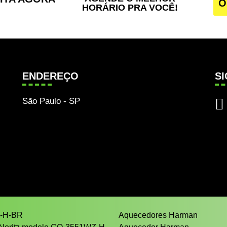
O
HORÁRIO PRA VOCÊ!
ENDEREÇO
S
São Paulo - SP
Z-H-BR
Aquecedores Harman