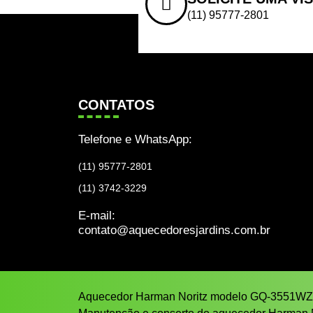
(11) 95777-2801
CONTATOS
Telefone e WhatsApp:
(11) 95777-2801
(11) 3742-3229
E-mail:
contato@aquecedoresjardins.com.br
Aquecedor Harman Noritz modelo GQ-3551W