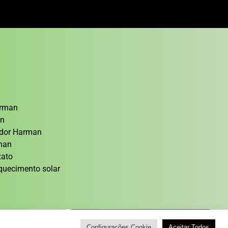
arman
an
cedor Harman
rman
tato
quecimento solar
Atendimento / Orçamento Via WhatsApp
Configurações Cookie
Aceitar Todos