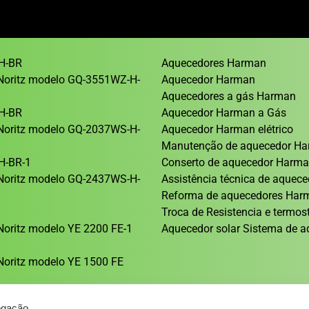
H-BR
Aquecedores Harman
Noritz modelo GQ-3551WZ-H-
Aquecedor Harman
Aquecedores a gás Harman
H-BR
Aquecedor Harman a Gás
Noritz modelo GQ-2037WS-H-
Aquecedor Harman elétrico
Manutenção de aquecedor H
H-BR-1
Conserto de aquecedor Harm
Noritz modelo GQ-2437WS-H-
Assistência técnica de aque
Reforma de aquecedores Ha
1
Troca de Resistencia e termos
oritz modelo YE 2200 FE-1
Aquecedor solar Sistema de a
oritz modelo YE 1500 FE
egação.