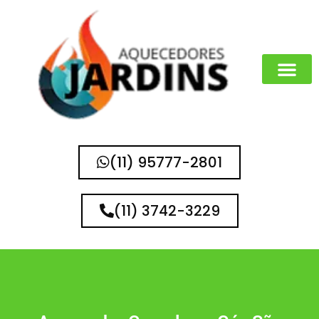
MARCAS QUE 
(11) 95777-2801
(11) 3742-3229